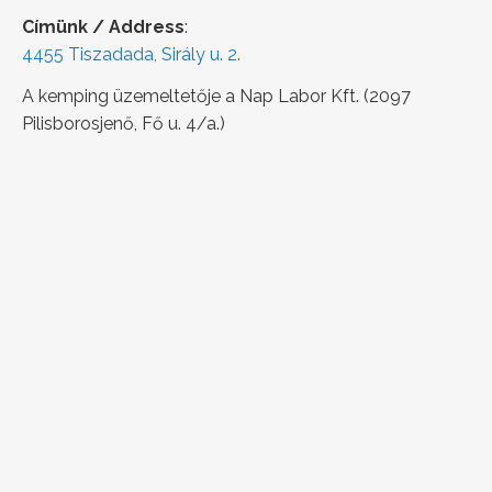
Címünk / Address
:
4455 Tiszadada, Sirály u. 2.
A kemping üzemeltetője a Nap Labor Kft. (2097
Pilisborosjenő, Fő u. 4/a.)