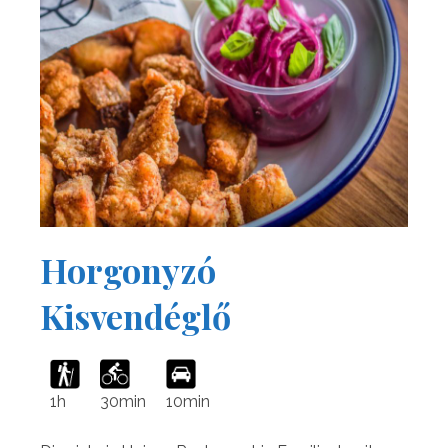
Horgonyzó
Kisvendéglő
30min
10min
1h