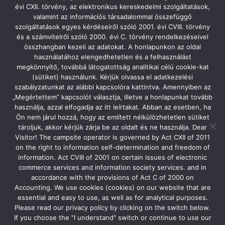
évi CXII. törvény, az elektronikus kereskedelmi szolgáltatások,
valamint az információs társadalommal összefüggő
szolgáltatások egyes kérdéseiről szóló 2001. évi CVIII. törvény
és a számvitelről szóló 2000. évi C. törvény rendelkezéseivel
összhangban kezeli az adatokat. A honlapunkon az oldal
használatához elengedhetetlen és a felhasználást
ACSI – CAMPING.INFO
megkönnyítő, továbbá látogatottság analitikai célú cookie-kat
(sütiket) használunk. Kérjük olvassa el adatkezelési
szabályzatunkat az alábbi kapcsolóra kattintva. Amennyiben az
„Megértettem” kapcsolót választja, illetve a honlapunkat tovább
használja, azzal elfogadja az itt leírtakat. Abban az esetben, ha
Ön nem járul hozzá, hogy az említett nélkülözhetetlen sütiket
tároljuk, akkor kérjük zárja be az oldalt és ne használja. Dear
Visitor! The campsite operator is governed by Act CXII of 2011
on the right to information self-determination and freedom of
information. Act CVIII of 2001 on certain issues of electronic
commerce services and information society services. and in
accordance with the provisions of Act C of 2000 on
Accounting. We use cookies (cookies) on our website that are
essential and easy to use, as well as for analytical purposes.
Please read our privacy policy by clicking on the switch below.
© Tiszadada Kemping & Glamping, 2026
If you choose the "I understand" switch or continue to use our