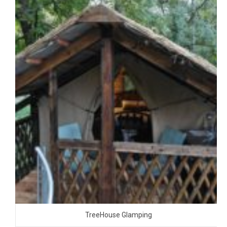
TreeHouse Glamping