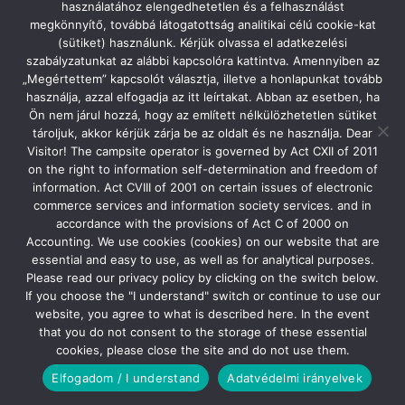
használatához elengedhetetlen és a felhasználást
megkönnyítő, továbbá látogatottság analitikai célú cookie-kat
(sütiket) használunk. Kérjük olvassa el adatkezelési
Tűzrakó
szabályzatunkat az alábbi kapcsolóra kattintva. Amennyiben az
„Megértettem” kapcsolót választja, illetve a honlapunkat tovább
használja, azzal elfogadja az itt leírtakat. Abban az esetben, ha
Ön nem járul hozzá, hogy az említett nélkülözhetetlen sütiket
tároljuk, akkor kérjük zárja be az oldalt és ne használja. Dear
Visitor! The campsite operator is governed by Act CXII of 2011
on the right to information self-determination and freedom of
information. Act CVIII of 2001 on certain issues of electronic
commerce services and information society services. and in
accordance with the provisions of Act C of 2000 on
Accounting. We use cookies (cookies) on our website that are
essential and easy to use, as well as for analytical purposes.
Please read our privacy policy by clicking on the switch below.
If you choose the "I understand" switch or continue to use our
website, you agree to what is described here. In the event
that you do not consent to the storage of these essential
cookies, please close the site and do not use them.
Elfogadom / I understand
Adatvédelmi irányelvek