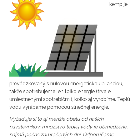
kemp je
prevádzkovaný s nulovou energetickou bilanciou,
takže spotrebujeme len toľko energie (trvale
umiestnenými spotrebičmi), koľko aj vyrobíme. Teplú
vodu vyrábame pomocou slnečnej energie.
Vyžaduje si to aj menšie obetu od našich
návštevníkov: množstvo teplej vody je obmedzené,
najmä počas zamračených dní. Odporúčame