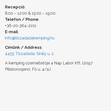
Recepció
:
8:00 – 12:00 & 15:00 – 19:00
Telefon / Phone
:
+36-20-364-2101
E-mail
:
info@tiszadadakemping.hu
Címünk / Address
:
4455 Tiszadada, Sirály u. 2.
A kemping üzemeltetője a Nap Labor Kft. (2097
Pilisborosjenő, Fő u. 4/a.)