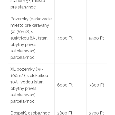
stanom 5+, miesto
pre stan/nocj
Pozemky (parkovacie
miesto pre karavany,
50-70m2), s
elektrikou 8A , (stan,
4000 Ft
5500 Ft
obytný príves,
autokaravan)
parcela/noc
XL pozemky (75-
100m2), s elektrikou
10A , vodou (stan,
6000 Ft
7800 Ft
obytný príves,
autokaravan)
parcela/noc
Dospelý, osoba/noc
2800 Ft
3700 Ft