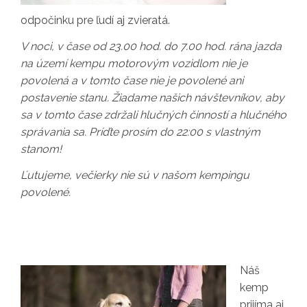
odpočinku pre ľudí aj zvieratá.
V noci, v čase od 23.00 hod. do 7.00 hod. rána jazda
na území kempu motorovým vozidlom nie je
povolená a v tomto čase nie je povolené ani
postavenie stanu. Žiadame našich návštevníkov, aby
sa v tomto čase zdržali hlučných činností a hlučného
správania sa. Príďte prosím do 22:00 s vlastným
stanom!
Ľutujeme, večierky nie sú v našom kempingu
povolené.
Náš
kemp
prijíma aj