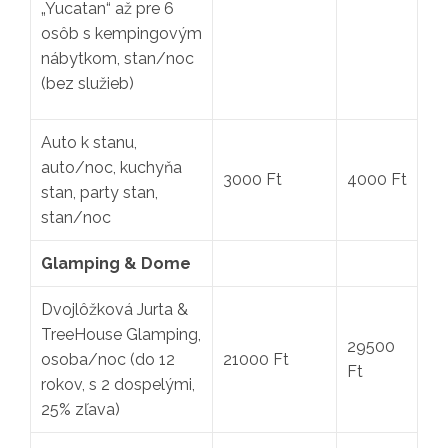
„Yucatan“ až pre 6
osôb s kempingovým
nábytkom, stan/noc
(bez služieb)
Auto k stanu,
auto/noc, kuchyňa
3000 Ft
4000 Ft
stan, party stan,
stan/noc
Glamping & Dome
Dvojlôžková Jurta &
TreeHouse Glamping,
29500
osoba/noc (do 12
21000 Ft
Ft
rokov, s 2 dospelými,
25% zľava)