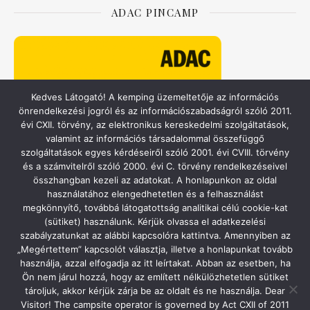
ADAC PINCAMP
Kedves Látogató! A kemping üzemeltetője az információs
önrendelkezési jogról és az információszabadságról szóló 2011.
évi CXII. törvény, az elektronikus kereskedelmi szolgáltatások,
valamint az információs társadalommal összefüggő
szolgáltatások egyes kérdéseiről szóló 2001. évi CVIII. törvény
és a számvitelről szóló 2000. évi C. törvény rendelkezéseivel
összhangban kezeli az adatokat. A honlapunkon az oldal
használatához elengedhetetlen és a felhasználást
ACSI – CAMPING.INFO
megkönnyítő, továbbá látogatottság analitikai célú cookie-kat
(sütiket) használunk. Kérjük olvassa el adatkezelési
szabályzatunkat az alábbi kapcsolóra kattintva. Amennyiben az
„Megértettem” kapcsolót választja, illetve a honlapunkat tovább
használja, azzal elfogadja az itt leírtakat. Abban az esetben, ha
Ön nem járul hozzá, hogy az említett nélkülözhetetlen sütiket
tároljuk, akkor kérjük zárja be az oldalt és ne használja. Dear
Visitor! The campsite operator is governed by Act CXII of 2011