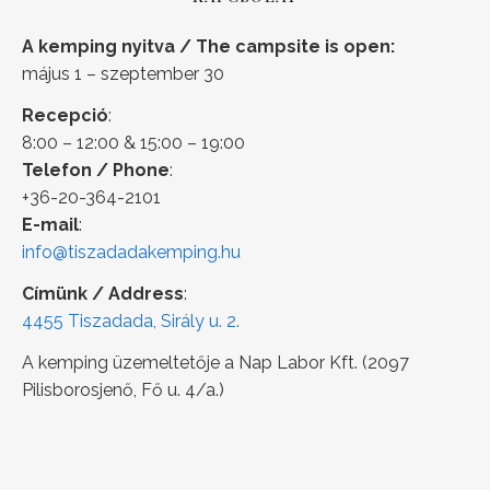
A kemping nyitva / The campsite is open:
május 1 – szeptember 30
Recepció
:
8:00 – 12:00 & 15:00 – 19:00
Telefon / Phone
:
+36-20-364-2101
E-mail
:
info@tiszadadakemping.hu
Címünk / Address
:
4455 Tiszadada, Sirály u. 2.
A kemping üzemeltetője a Nap Labor Kft. (2097
Pilisborosjenő, Fő u. 4/a.)