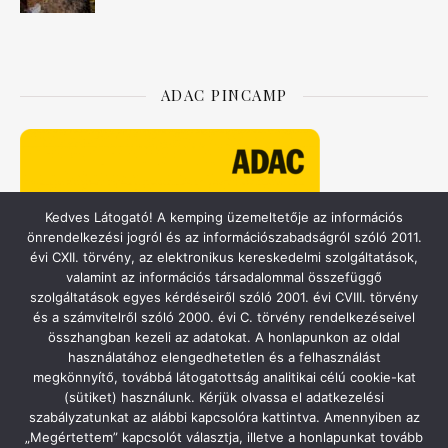
ADAC PINCAMP
Kedves Látogató! A kemping üzemeltetője az információs
önrendelkezési jogról és az információszabadságról szóló 2011.
évi CXII. törvény, az elektronikus kereskedelmi szolgáltatások,
valamint az információs társadalommal összefüggő
szolgáltatások egyes kérdéseiről szóló 2001. évi CVIII. törvény
és a számvitelről szóló 2000. évi C. törvény rendelkezéseivel
összhangban kezeli az adatokat. A honlapunkon az oldal
használatához elengedhetetlen és a felhasználást
ACSI – CAMPING.INFO
megkönnyítő, továbbá látogatottság analitikai célú cookie-kat
(sütiket) használunk. Kérjük olvassa el adatkezelési
szabályzatunkat az alábbi kapcsolóra kattintva. Amennyiben az
„Megértettem” kapcsolót választja, illetve a honlapunkat tovább