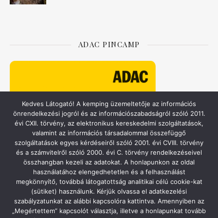
ADAC PINCAMP
Kedves Látogató! A kemping üzemeltetője az információs
önrendelkezési jogról és az információszabadságról szóló 2011.
évi CXII. törvény, az elektronikus kereskedelmi szolgáltatások,
valamint az információs társadalommal összefüggő
szolgáltatások egyes kérdéseiről szóló 2001. évi CVIII. törvény
és a számvitelről szóló 2000. évi C. törvény rendelkezéseivel
összhangban kezeli az adatokat. A honlapunkon az oldal
használatához elengedhetetlen és a felhasználást
ACSI – CAMPING.INFO
megkönnyítő, továbbá látogatottság analitikai célú cookie-kat
(sütiket) használunk. Kérjük olvassa el adatkezelési
szabályzatunkat az alábbi kapcsolóra kattintva. Amennyiben az
„Megértettem” kapcsolót választja, illetve a honlapunkat tovább