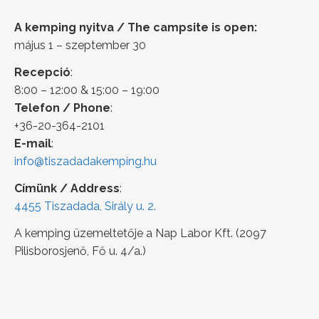
A kemping nyitva / The campsite is open:
május 1 – szeptember 30
Recepció
:
8:00 – 12:00 & 15:00 – 19:00
Telefon / Phone
:
+36-20-364-2101
E-mail
:
info@tiszadadakemping.hu
Címünk / Address
:
4455 Tiszadada, Sirály u. 2.
A kemping üzemeltetője a Nap Labor Kft. (2097
Pilisborosjenő, Fő u. 4/a.)