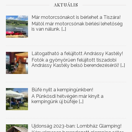
AKTUÁLIS
Már motorcsónakot is bérlehet a Tiszára!
Mától már motorcsónak bérlési lehetőség
is van nálunk.
[…]
Látogatható a felújított Andrássy Kastély!
Fotók a gyönyörűen felújított tiszadobi
Andrássy Kastély belső berendezéséről!
[…]
Büfé nyílt a kempingünkben!
A Pünkösdi hétvégén már kinyit a
kempingünk új büféje
[…]
Újdonság 2023-ban: Lombház Glamping!