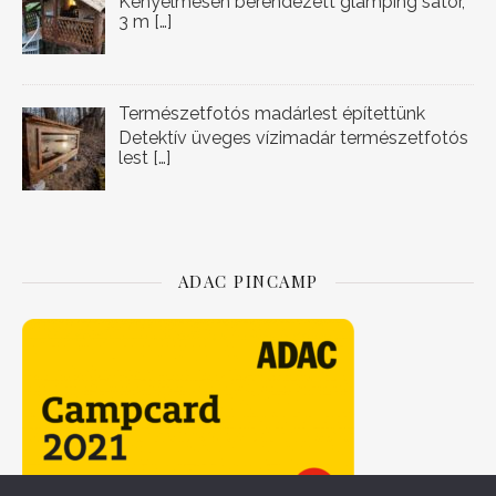
Kényelmesen berendezett glamping sátor,
3 m
[…]
Természetfotós madárlest építettünk
Detektív üveges vízimadár természetfotós
lest
[…]
ADAC PINCAMP