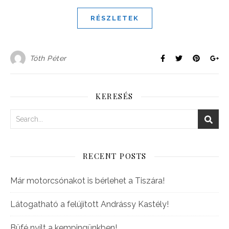
RÉSZLETEK
Tóth Péter
KERESÉS
RECENT POSTS
Már motorcsónakot is bérlehet a Tiszára!
Látogatható a felújított Andrássy Kastély!
Büfé nyílt a kempingünkben!