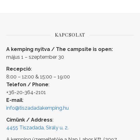
KAPCSOLAT
A kemping nyitva / The campsite is open:
május 1 – szeptember 30
Recepció
:
8:00 – 12:00 & 15:00 – 19:00
Telefon / Phone
:
+36-20-364-2101
E-mail
:
info@tiszadadakemping.hu
Címünk / Address
:
4455 Tiszadada, Sirály u. 2.
A kemping üzemeltetője a Nap Labor Kft. (2097