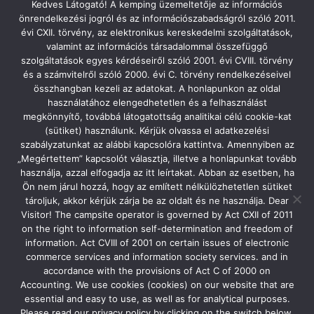
Kedves Látogató! A kemping üzemeltetője az információs
önrendelkezési jogról és az információszabadságról szóló 2011.
évi CXII. törvény, az elektronikus kereskedelmi szolgáltatások,
valamint az információs társadalommal összefüggő
ACSI – CAMPING.INFO
szolgáltatások egyes kérdéseiről szóló 2001. évi CVIII. törvény
és a számvitelről szóló 2000. évi C. törvény rendelkezéseivel
összhangban kezeli az adatokat. A honlapunkon az oldal
használatához elengedhetetlen és a felhasználást
megkönnyítő, továbbá látogatottság analitikai célú cookie-kat
(sütiket) használunk. Kérjük olvassa el adatkezelési
szabályzatunkat az alábbi kapcsolóra kattintva. Amennyiben az
„Megértettem” kapcsolót választja, illetve a honlapunkat tovább
használja, azzal elfogadja az itt leírtakat. Abban az esetben, ha
Ön nem járul hozzá, hogy az említett nélkülözhetetlen sütiket
tároljuk, akkor kérjük zárja be az oldalt és ne használja. Dear
Visitor! The campsite operator is governed by Act CXII of 2011
on the right to information self-determination and freedom of
information. Act CVIII of 2001 on certain issues of electronic
Az időjárási adatokat köszönjük az
Időképnek
.
commerce services and information society services. and in
accordance with the provisions of Act C of 2000 on
Accounting. We use cookies (cookies) on our website that are
essential and easy to use, as well as for analytical purposes.
Please read our privacy policy by clicking on the switch below.