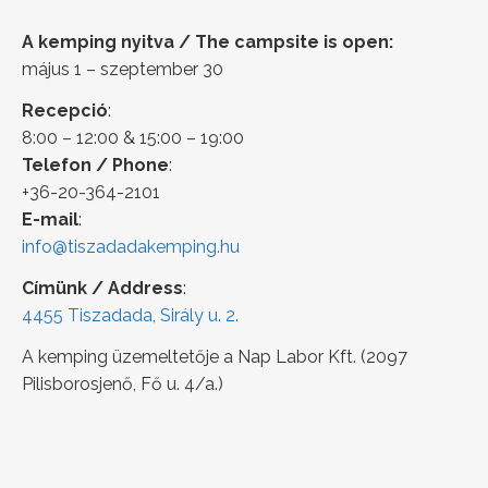
A kemping nyitva / The campsite is open:
május 1 – szeptember 30
Recepció
:
8:00 – 12:00 & 15:00 – 19:00
Telefon / Phone
:
+36-20-364-2101
E-mail
:
info@tiszadadakemping.hu
Címünk / Address
:
4455 Tiszadada, Sirály u. 2.
A kemping üzemeltetője a Nap Labor Kft. (2097
Pilisborosjenő, Fő u. 4/a.)