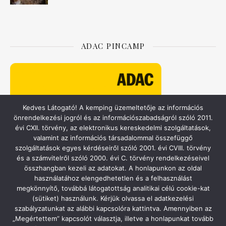
ADAC PINCAMP
Kedves Látogató! A kemping üzemeltetője az információs
önrendelkezési jogról és az információszabadságról szóló 2011.
évi CXII. törvény, az elektronikus kereskedelmi szolgáltatások,
valamint az információs társadalommal összefüggő
szolgáltatások egyes kérdéseiről szóló 2001. évi CVIII. törvény
és a számvitelről szóló 2000. évi C. törvény rendelkezéseivel
összhangban kezeli az adatokat. A honlapunkon az oldal
használatához elengedhetetlen és a felhasználást
ACSI – CAMPING.INFO
megkönnyítő, továbbá látogatottság analitikai célú cookie-kat
(sütiket) használunk. Kérjük olvassa el adatkezelési
szabályzatunkat az alábbi kapcsolóra kattintva. Amennyiben az
„Megértettem” kapcsolót választja, illetve a honlapunkat tovább