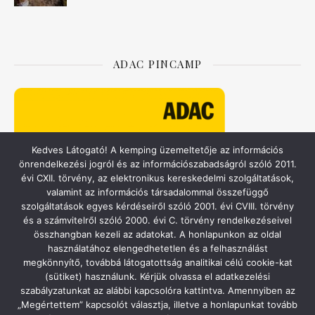
ADAC PINCAMP
Kedves Látogató! A kemping üzemeltetője az információs
önrendelkezési jogról és az információszabadságról szóló 2011.
évi CXII. törvény, az elektronikus kereskedelmi szolgáltatások,
valamint az információs társadalommal összefüggő
szolgáltatások egyes kérdéseiről szóló 2001. évi CVIII. törvény
és a számvitelről szóló 2000. évi C. törvény rendelkezéseivel
összhangban kezeli az adatokat. A honlapunkon az oldal
használatához elengedhetetlen és a felhasználást
ACSI – CAMPING.INFO
megkönnyítő, továbbá látogatottság analitikai célú cookie-kat
(sütiket) használunk. Kérjük olvassa el adatkezelési
szabályzatunkat az alábbi kapcsolóra kattintva. Amennyiben az
„Megértettem” kapcsolót választja, illetve a honlapunkat tovább