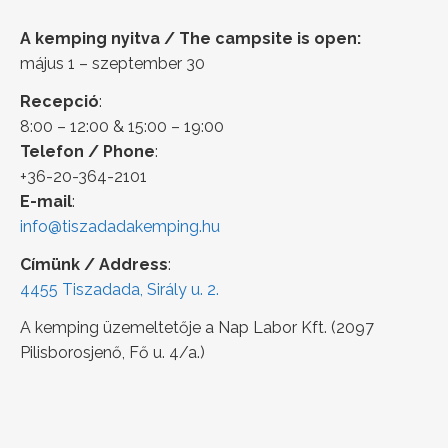
A kemping nyitva / The campsite is open:
május 1 – szeptember 30
Recepció
:
8:00 – 12:00 & 15:00 – 19:00
Telefon / Phone
:
+36-20-364-2101
E-mail
:
info@tiszadadakemping.hu
Címünk / Address
:
4455 Tiszadada, Sirály u. 2.
A kemping üzemeltetője a Nap Labor Kft. (2097
Pilisborosjenő, Fő u. 4/a.)