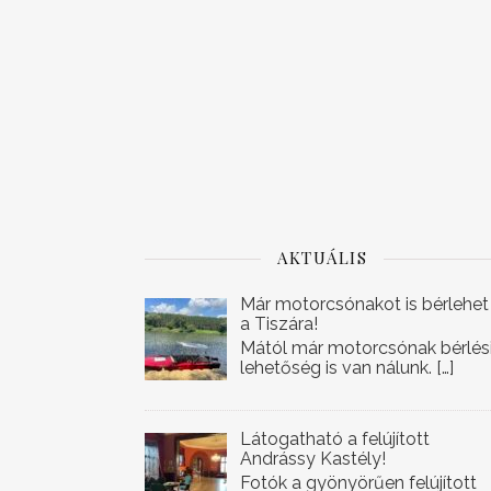
AKTUÁLIS
Már motorcsónakot is bérlehet
a Tiszára!
Mától már motorcsónak bérlés
lehetőség is van nálunk.
[…]
Látogatható a felújított
Andrássy Kastély!
Fotók a gyönyörűen felújított