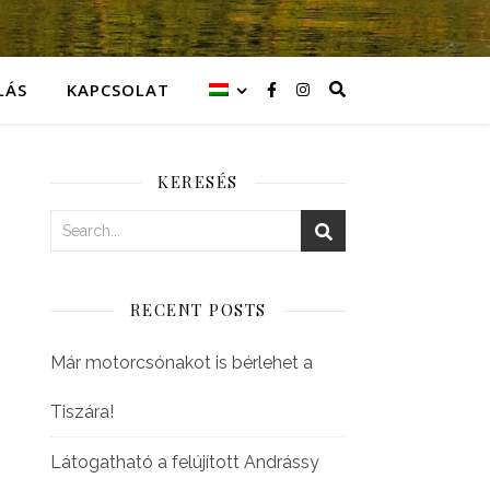
LÁS
KAPCSOLAT
KERESÉS
RECENT POSTS
Már motorcsónakot is bérlehet a
Tiszára!
Látogatható a felújított Andrássy