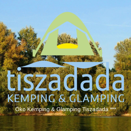
Öko Kemping & Glamping Tiszadada ***