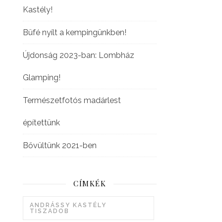
Kastély!
Büfé nyílt a kempingünkben!
Újdonság 2023-ban: Lombház
Glamping!
Természetfotós madárlest
építettünk
Bővültünk 2021-ben
CÍMKÉK
ANDRÁSSY KASTÉLY
TISZADOB