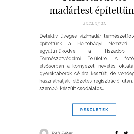
madárlest építettü
2022.03.21.
Detektív üveges vízimadár természetfot
építettünk a Hortobágyi Nemzeti P
együttműködve a Tiszadobi 
Természetvédelmi Területre. A fot
elsősorban a környezeti nevelés, oktat
gyerektáborok céljára készült, de vendég
használhatják, előzetes regisztráció után.
szemből készült csodálatos…
RÉSZLETEK
Tóth Péter