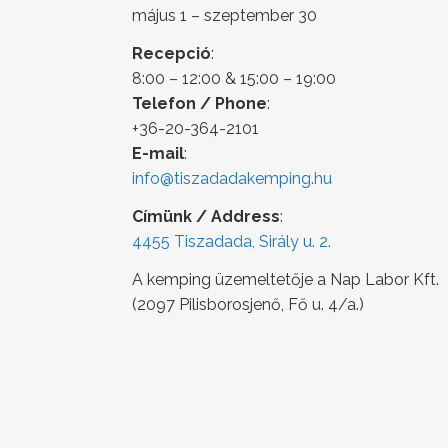
május 1 – szeptember 30
Recepció
:
8:00 – 12:00 & 15:00 – 19:00
Telefon / Phone
:
+36-20-364-2101
E-mail
:
info@tiszadadakemping.hu
Címünk / Address
:
4455 Tiszadada, Sirály u. 2.
A kemping üzemeltetője a Nap Labor Kft.
(2097 Pilisborosjenő, Fő u. 4/a.)