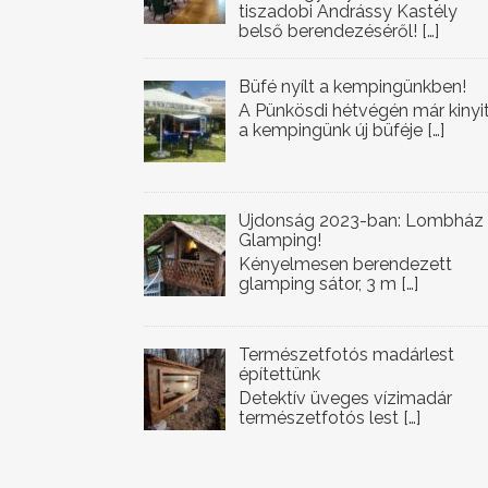
tiszadobi Andrássy Kastély
belső berendezéséről!
[…]
Büfé nyílt a kempingünkben!
A Pünkösdi hétvégén már kinyi
a kempingünk új büféje
[…]
Újdonság 2023-ban: Lombház
Glamping!
Kényelmesen berendezett
glamping sátor, 3 m
[…]
Természetfotós madárlest
építettünk
Detektív üveges vízimadár
természetfotós lest
[…]