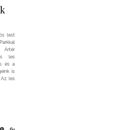
nk
ós lest
arkkal
Ártér
ós les
ás és a
eink is
 Az les