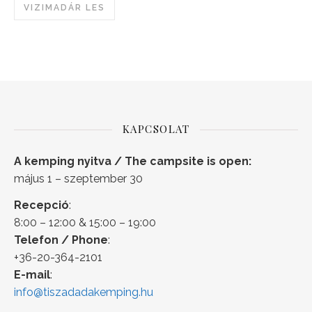
VIZIMADÁR LES
KAPCSOLAT
A kemping nyitva / The campsite is open:
május 1 – szeptember 30
Recepció
:
8:00 – 12:00 & 15:00 – 19:00
Telefon / Phone
:
+36-20-364-2101
E-mail
:
info@tiszadadakemping.hu