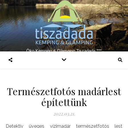
Öko Kemping & Glamping Tiszadada ***
Természetfotós madárlest
építettünk
2022.03.21.
Detektív üveges vízimadár természetfotós lest