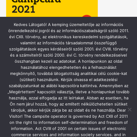
Kedves Látogató! A kemping üzemeltetője az információs
önrendelkezési jogról és az információszabadságról szóló 2011.
évi CXII. törvény, az elektronikus kereskedelmi szolgáltatások,
valamint az információs társadalommal összefüggő
ACSI – CAMPING.INFO
szolgáltatások egyes kérdéseiről szóló 2001. évi CVIII. törvény
és a számvitelről szóló 2000. évi C. törvény rendelkezéseivel
összhangban kezeli az adatokat. A honlapunkon az oldal
használatához elengedhetetlen és a felhasználást
megkönnyítő, továbbá látogatottság analitikai célú cookie-kat
(sütiket) használunk. Kérjük olvassa el adatkezelési
szabályzatunkat az alábbi kapcsolóra kattintva. Amennyiben az
„Megértettem” kapcsolót választja, illetve a honlapunkat tovább
használja, azzal elfogadja az itt leírtakat. Abban az esetben, ha
Ön nem járul hozzá, hogy az említett nélkülözhetetlen sütiket
tároljuk, akkor kérjük zárja be az oldalt és ne használja. Dear
Visitor! The campsite operator is governed by Act CXII of 2011
on the right to information self-determination and freedom of
information. Act CVIII of 2001 on certain issues of electronic
Az időjárási adatokat köszönjük az
Időképnek
.
commerce services and information society services. and in