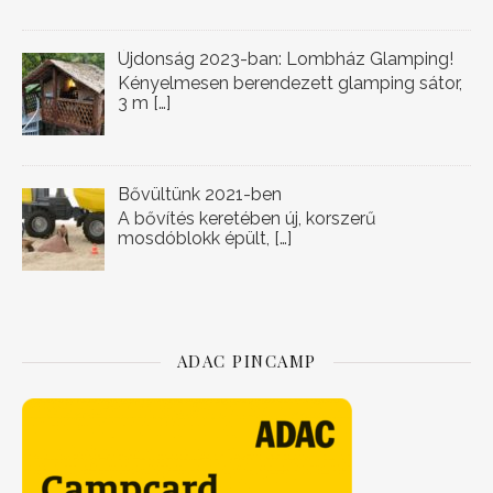
Újdonság 2023-ban: Lombház Glamping!
Kényelmesen berendezett glamping sátor,
3 m
[…]
Bővültünk 2021-ben
A bővítés keretében új, korszerű
mosdóblokk épült,
[…]
ADAC PINCAMP