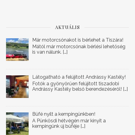
AKTUÁLIS
Már motorcsónakot is bérlehet a Tiszára!
Mától már motorcsónak bérlési lehetőség
is van nálunk.
[…]
Látogatható a felújított Andrássy Kastély!
Fotók a gyönyörűen felújított tiszadobi
Andrássy Kastély belső berendezéséről!
[…]
Büfé nyílt a kempingünkben!
A Pünkösdi hétvégén már kinyit a
kempingünk új büféje
[…]