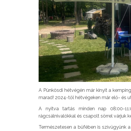
A Pünkösdi hétvégén már kinyit a kempingün
marad! 2024-től hétvégeken már elő- és ut
A nyitva tartás minden nap 08:00-11:0
rágcsálnivalókkal és csapolt sörrel várjuk
Természetesen a büfében is szívügyünk a