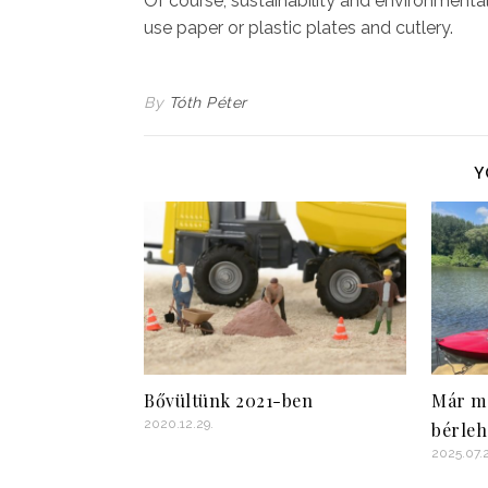
Of course, sustainability and environmental
use paper or plastic plates and cutlery.
By
Tóth Péter
Y
Bővültünk 2021-ben
Már mo
2020.12.29.
bérleh
2025.07.