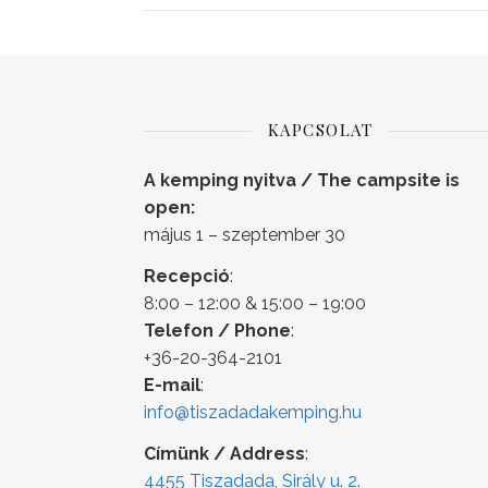
KAPCSOLAT
A kemping nyitva / The campsite is
open:
május 1 – szeptember 30
Recepció
:
8:00 – 12:00 & 15:00 – 19:00
Telefon / Phone
:
+36-20-364-2101
E-mail
:
info@tiszadadakemping.hu
Címünk / Address
:
4455 Tiszadada, Sirály u. 2.