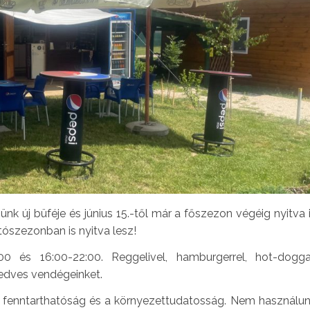
k új büféje és június 15.-től már a főszezon végéig nyitva 
ószezonban is nyitva lesz!
0 és 16:00-22:00. Reggelivel, hamburgerrel, hot-dogga
 kedves vendégeinket.
 fenntarthatóság és a környezettudatosság. Nem használu