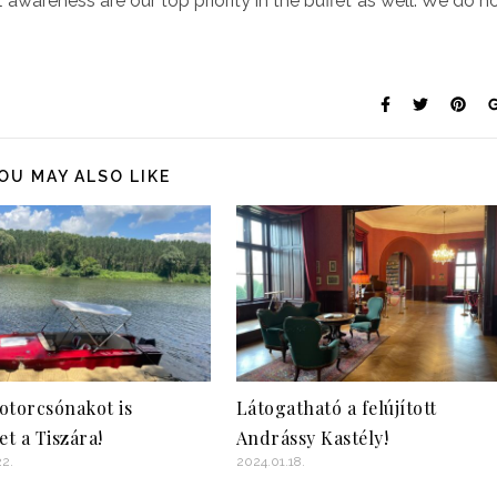
 awareness are our top priority in the buffet as well. We do n
OU MAY ALSO LIKE
torcsónakot is
Látogatható a felújított
et a Tiszára!
Andrássy Kastély!
22.
2024.01.18.