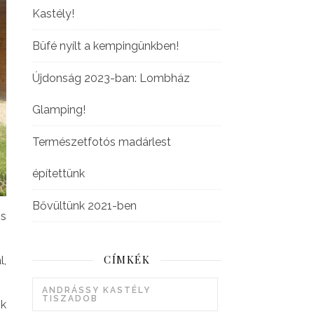
Kastély!
Büfé nyílt a kempingünkben!
Újdonság 2023-ban: Lombház
Glamping!
Természetfotós madárlest
építettünk
Bővültünk 2021-ben
is
CÍMKÉK
l,
ANDRÁSSY KASTÉLY
TISZADOB
nk