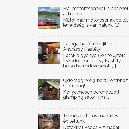
Már motorcsónakot is bérlehet
a Tiszára!
Mától már motorcsónak bérlés
lehetőség is van nálunk.
[…]
Látogatható a felújított
Andrássy Kastély!
Fotók a gyönyörűen felújított
tiszadobi Andrássy Kastély
belső berendezéséről!
[…]
Újdonság 2023-ban: Lombház
Glamping!
Kényelmesen berendezett
glamping sátor, 3 m
[…]
Természetfotós madárlest
építettünk
Detektív üveges vízimadár