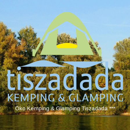
Öko Kemping & Glamping Tiszadada ***