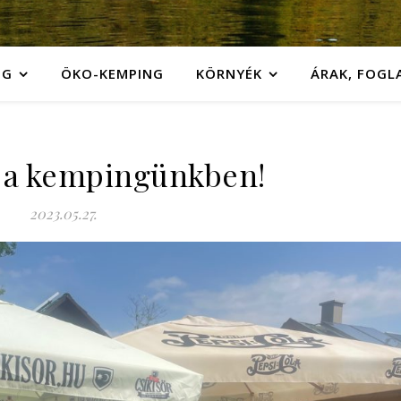
NG
ÖKO-KEMPING
KÖRNYÉK
ÁRAK, FOGL
t a kempingünkben!
2023.05.27.