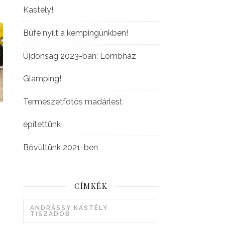
Kastély!
Büfé nyílt a kempingünkben!
Újdonság 2023-ban: Lombház
Glamping!
Természetfotós madárlest
építettünk
Bővültünk 2021-ben
CÍMKÉK
ANDRÁSSY KASTÉLY
TISZADOB