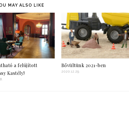
OU MAY ALSO LIKE
tható a felújított
Bővültünk 2021-ben
2020.12.29.
sy Kastély!
8.