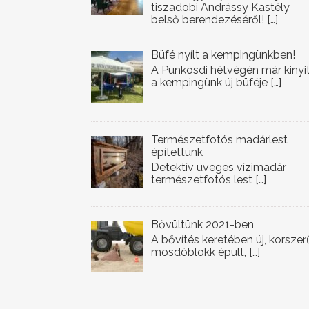
tiszadobi Andrássy Kastély
belső berendezéséről!
[…]
Büfé nyílt a kempingünkben!
A Pünkösdi hétvégén már kinyi
a kempingünk új büféje
[…]
Természetfotós madárlest
építettünk
Detektív üveges vízimadár
természetfotós lest
[…]
Bővültünk 2021-ben
A bővítés keretében új, korszer
mosdóblokk épült,
[…]