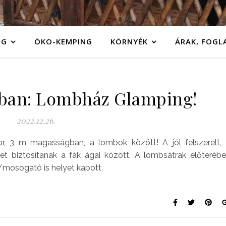
NG
ÖKO-KEMPING
KÖRNYÉK
ÁRAK, FOGL
ban: Lombház Glamping!
2022.12.26.
, 3 m magasságban, a lombok között! A jól felszerelt,
t biztosítanak a fák ágai között. A lombsátrak előteréb
/mosogató is helyet kapott.