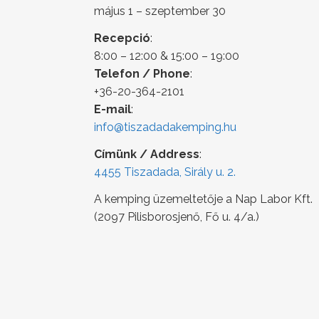
május 1 – szeptember 30
Recepció
:
8:00 – 12:00 & 15:00 – 19:00
Telefon / Phone
:
+36-20-364-2101
E-mail
:
info@tiszadadakemping.hu
Címünk / Address
:
4455 Tiszadada, Sirály u. 2.
A kemping üzemeltetője a Nap Labor Kft.
(2097 Pilisborosjenő, Fő u. 4/a.)