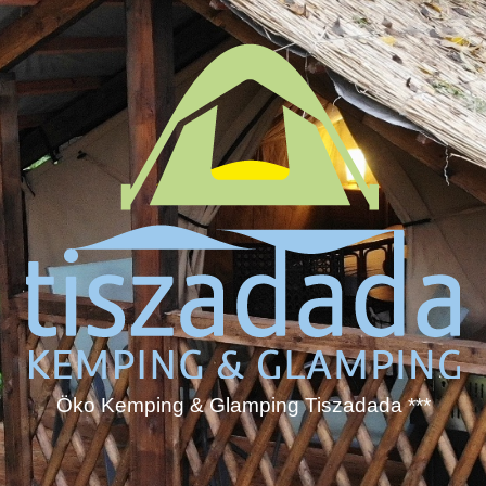
Öko Kemping & Glamping Tiszadada ***