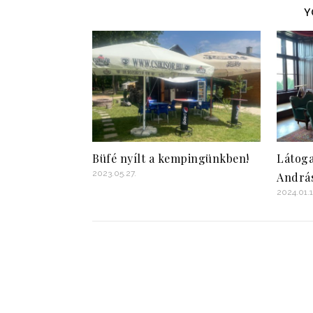
Y
Büfé nyílt a kempingünkben!
Látoga
2023.05.27.
András
2024.01.1