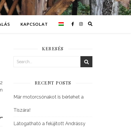
ALÁS
KAPCSOLAT
KERESÉS
 2
RECENT POSTS
en
Már motorcsónakot is bérlehet a
Tiszára!
Látogatható a felújított Andrássy