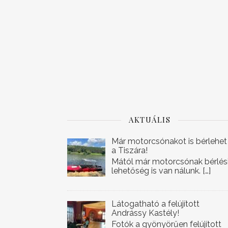
AKTUÁLIS
Már motorcsónakot is bérlehet
a Tiszára!
Mától már motorcsónak bérlés
lehetőség is van nálunk.
[…]
Látogatható a felújított
Andrássy Kastély!
Fotók a gyönyörűen felújított