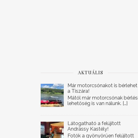
AKTUÁLIS
Már motorcsónakot is bérlehet
a Tiszára!
Mától már motorcsónak bérlés
lehetőség is van nálunk.
[…]
Látogatható a felújított
Andrássy Kastély!
Fotók a gyönyörűen felújított