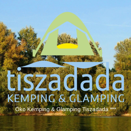
Öko Kemping & Glamping Tiszadada ***