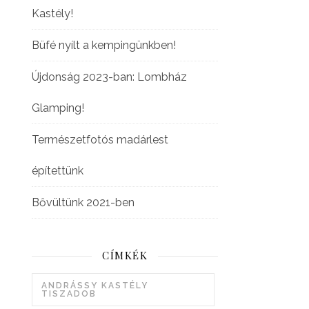
Kastély!
Büfé nyílt a kempingünkben!
Újdonság 2023-ban: Lombház
Glamping!
Természetfotós madárlest
építettünk
Bővültünk 2021-ben
CÍMKÉK
ANDRÁSSY KASTÉLY
TISZADOB