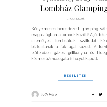
Lombház Glamping
2022.12.26.
Kényelmesen berendezett glamping sáto
magasságban, a lombok között! A jól felsze
személyes lombsátrak szállodai kén
biztosítanak a fák ágai között. A lom
előterében gázos grillkonyha és hideg
kézmosó/mosogató is helyet kapott.
RÉSZLETEK
Tóth Péter