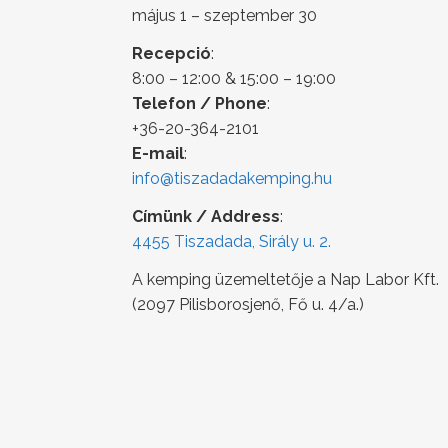
május 1 – szeptember 30
Recepció
:
8:00 – 12:00 & 15:00 – 19:00
Telefon / Phone
:
+36-20-364-2101
E-mail
:
info@tiszadadakemping.hu
Címünk / Address
:
4455 Tiszadada, Sirály u. 2.
A kemping üzemeltetője a Nap Labor Kft.
(2097 Pilisborosjenő, Fő u. 4/a.)