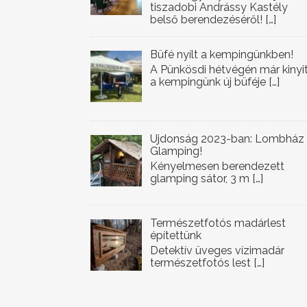
tiszadobi Andrássy Kastély
belső berendezéséről!
[…]
Büfé nyílt a kempingünkben!
A Pünkösdi hétvégén már kinyi
a kempingünk új büféje
[…]
Újdonság 2023-ban: Lombház
Glamping!
Kényelmesen berendezett
glamping sátor, 3 m
[…]
Természetfotós madárlest
építettünk
Detektív üveges vízimadár
természetfotós lest
[…]