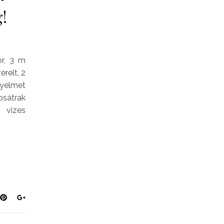
!
r, 3 m
relt, 2
yelmet
bsátrak
 vizes